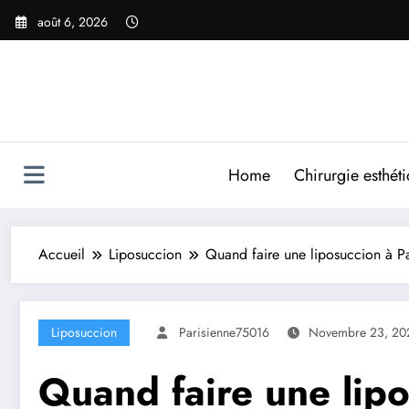
Aller
août 6, 2026
au
contenu
Home
Chirurgie esthét
Accueil
Liposuccion
Quand faire une liposuccion à Pa
Liposuccion
Parisienne75016
Novembre 23, 20
Quand faire une lipo