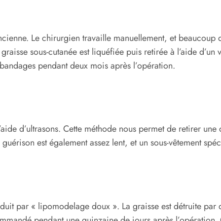
 ancienne. Le chirurgien travaille manuellement, et beaucou
 graisse sous-cutanée est liquéfiée puis retirée à l’aide d’un 
s bandages pendant deux mois après l’opération.
 l’aide d’ultrasons. Cette méthode nous permet de retirer un
uérison est également assez lent, et un sous-vêtement spéci
uit par « lipomodelage doux ». La graisse est détruite par d
mmandé pendant une quinzaine de jours après l’opération. C