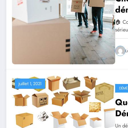
dé
🏠 Co
série
L
juillet 1, 2021
DÉMÉ
Qu
Dé
Un dé