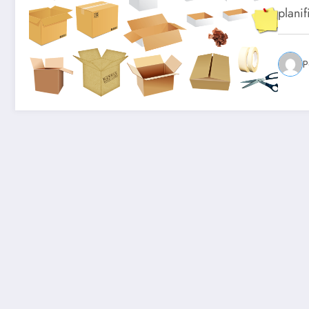
plani
P