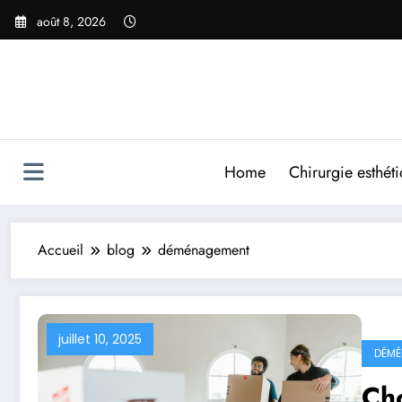
Aller
août 8, 2026
au
contenu
Home
Chirurgie esthét
Accueil
blog
déménagement
juillet 10, 2025
DÉMÉ
Cho