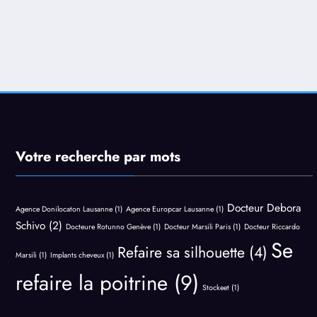
Votre recherche par mots
Docteur Debora
Agence Donilocaton Lausanne
(1)
Agence Europcar Lausanne
(1)
Schivo
(2)
Docteure Rotunno Genève
(1)
Docteur Marsili Paris
(1)
Docteur Riccardo
Se
Refaire sa silhouette
(4)
Marsili
(1)
Implants cheveux
(1)
refaire la poitrine
(9)
Stockeet
(1)