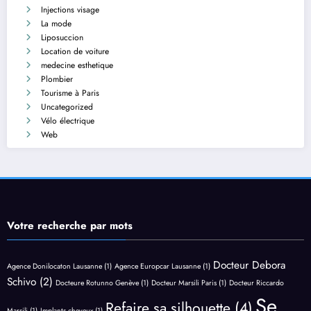
Injections visage
La mode
Liposuccion
Location de voiture
medecine esthetique
Plombier
Tourisme à Paris
Uncategorized
Vélo électrique
Web
Votre recherche par mots
Docteur Debora
Agence Donilocaton Lausanne
(1)
Agence Europcar Lausanne
(1)
Schivo
(2)
Docteure Rotunno Genève
(1)
Docteur Marsili Paris
(1)
Docteur Riccardo
Se
Refaire sa silhouette
(4)
Marsili
(1)
Implants cheveux
(1)