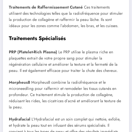
Traitements de Raffermissement Cutané
Ces traitements
utilisent des technologies telles que la radiofréquence pour stimuler
la production de collagène et raffermir la peau lâche. Ils sont
idéaux pour les zones comme l’abdomen, les bras, et les cuisses.
Traitements Spécialisés
PRP (Platelet-Rich Plasma)
Le PRP utilise le plasma riche en
plaquettes extrait de votre propre sang pour stimuler la
régénération cellulaire et améliorer la texture et la fermeté de la
peau. Il est également efficace pour traiter la chute des cheveux.
Morpheus8
Morpheus8 combine la radiofréquence et le
microneedling pour raffermir et remodeler les tissus cutanés en
profondeur. Ce traitement stimule la production de collagène,
réduisant les rides, les cicatrices d’acné et améliorant la texture de
la peau.
Hydrafacial
L’Hydrafacial est un soin complet qui nettoie, exfolie,
et hydrate la peau tout en infusant des sérums spécialisés. Il
convient à tous les types de peau et offre des résultats immédiats