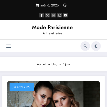
Aller
août 6, 2026
au
contenu
Mode Parisienne
A lire et relire
Accueil
blog
Bijoux
juillet 21, 2025