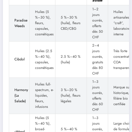
Suisse
1–2
Huiles (5
Huiles
jours
%–30 %),
5 %–30 %
artisanales
Paradise
ouvrés,
fleurs,
(huile), fleurs
“craft”,
Weeds
offerts
capsules,
CBD/CBG
laboratoire
dès 50
cosmétiques
interne
CHF
2–4
Huiles (2.5
jours
Très forte
%–40 %),
2.5 %–40 %
ouvrés,
concentratio
Cibdol
capsules,
(huile)
gratuits
COA
cosmétiques
dès 80
transparente
CHF
1–3
Huiles full-
jours
Marque suis
Harmony
spectrum, e-
3 %–20 %
ouvrés,
historique,
(La
liquides,
(huile), fleurs
offerts
filière bio
Salade)
fleurs,
légales
dès 60
certifiée
infusions
CHF
Huiles (5
1–3
%–40 %),
jours
Large choix
broad-
5 %–40 %
ouvrés,
de formules
uWeed