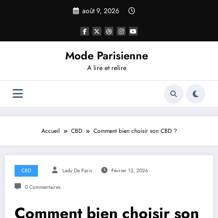
Aller
août 9, 2026
au
contenu
Mode Parisienne
A lire et relire
Accueil
CBD
Comment bien choisir son CBD ?
CBD
Lady De Paris
Février 12, 2026
0 Commentaires
Comment bien choisir son