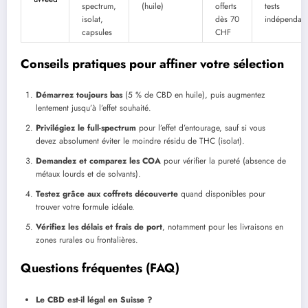
spectrum,
(huile)
offerts
tests
isolat,
dès 70
indépendant
capsules
CHF
Conseils pratiques pour affiner votre sélection
Démarrez toujours bas
(5 % de CBD en huile), puis augmentez
lentement jusqu’à l’effet souhaité.
Privilégiez le full-spectrum
pour l’effet d’entourage, sauf si vous
devez absolument éviter le moindre résidu de THC (isolat).
Demandez et comparez les COA
pour vérifier la pureté (absence de
métaux lourds et de solvants).
Testez grâce aux coffrets découverte
quand disponibles pour
trouver votre formule idéale.
Vérifiez les délais et frais de port
, notamment pour les livraisons en
zones rurales ou frontalières.
Questions fréquentes (FAQ)
Le CBD est-il légal en Suisse ?