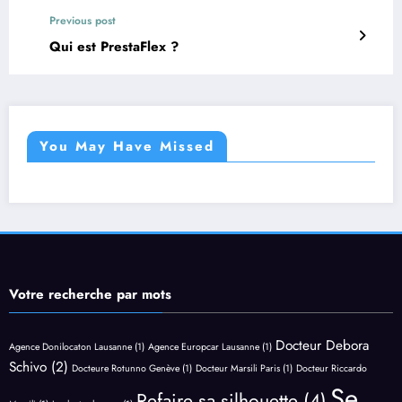
Previous post
Qui est PrestaFlex ?
You May Have Missed
Votre recherche par mots
Docteur Debora
Agence Donilocaton Lausanne
(1)
Agence Europcar Lausanne
(1)
Schivo
(2)
Docteure Rotunno Genève
(1)
Docteur Marsili Paris
(1)
Docteur Riccardo
Se
Refaire sa silhouette
(4)