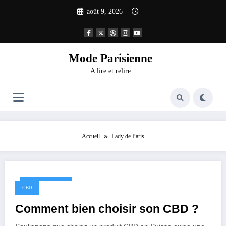
Aller
août 9, 2026
au
contenu
Mode Parisienne
A lire et relire
Accueil
Lady de Paris
février 12, 2026
CBD
Comment bien choisir son CBD ?