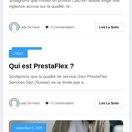
Soulignons que choisir un produit CBD en Suisse exige une
vigilance accrue sur la qualité, la…
Lire La Suite
Lady De Paris
0 Commentaires
février 12, 2026
CRÉDIT
Qui est PrestaFlex ?
Soulignons que la qualité de service chez PrestaFlex
Services Sàrl (Suisse) ne se limite pas à…
Lire La Suite
Lady De Paris
0 Commentaires
septembre 5, 2025