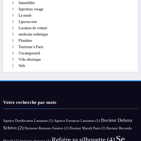
Immobilier
Injections visage
La mode
Liposuccion
Location de voiture
medecine esthetique
Plombier
Tourisme à Paris
Uncategorized
Vélo électrique
Web
Votre recherche par mots
Docteur Debora
Agence Donilocaton Lausanne
(1)
Agence Europcar Lausanne
(1)
Schivo
(2)
Docteure Rotunno Genève
(1)
Docteur Marsili Paris
(1)
Docteur Riccardo
Se
Refaire sa silhouette
(4)
Marsili
(1)
Implants cheveux
(1)