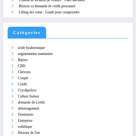
Réussir sa demande de crédit personnel
Lifting des seins : Guide pour comprendre
Catégories
acide hyaluronique
augmentation mammaire
Bijoux
CBD
Cheveux
Couple
Crédit
Cryolipolyse
Culture Indoor
demande de Crédit
déménagement
Dentisterie
Entreprise
esthétique
Histoire de l'art