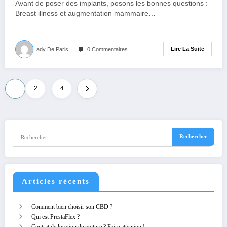
Avant de poser des implants, posons les bonnes questions :
Breast illness et augmentation mammaire…
Lire La Suite
Lady De Paris
0 Commentaires
…
Pagination
1
2
4
des
publications
Articles récents
Comment bien choisir son CBD ?
Qui est PrestaFlex ?
Contrat de location de voiture ? Faire attention !