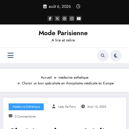
Aller
août 6, 2026
au
contenu
Mode Parisienne
A lire et relire
Accueil
medecine esthetique
Choisir un bon spécialiste en rhinoplastie médicale en Europe
Medecine Esthetique
Lady De Paris
Août 14, 2025
0 Commentaires