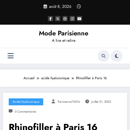
Aller
août 8, 2026
au
contenu
Mode Parisienne
A lire et relire
Accueil
acide hyaluronique
Rhinofiller à Paris 16
Acide Hyaluronique
Parisienne75016
Juillet 21, 2022
0 Commentaires
Rhinofiller à Paris 16