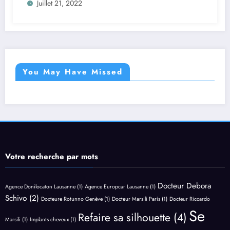
Juillet 21, 2022
You May Have Missed
Votre recherche par mots
Docteur Debora
Agence Donilocaton Lausanne
(1)
Agence Europcar Lausanne
(1)
Schivo
(2)
Docteure Rotunno Genève
(1)
Docteur Marsili Paris
(1)
Docteur Riccardo
Se
Refaire sa silhouette
(4)
Marsili
(1)
Implants cheveux
(1)