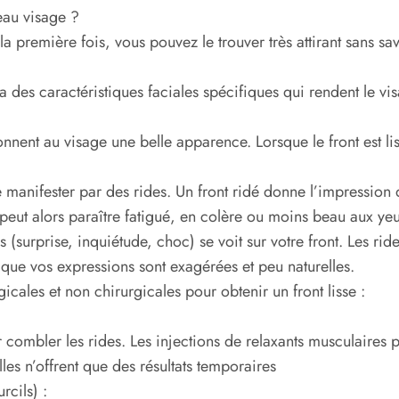
beau visage ?
première fois, vous pouvez le trouver très attirant sans savoi
a des caractéristiques faciales spécifiques qui rendent le vi
donnent au visage une belle apparence. Lorsque le front est li
t se manifester par des rides. Un front ridé donne l’impressi
 peut alors paraître fatigué, en colère ou moins beau aux yeu
 (surprise, inquiétude, choc) se voit sur votre front. Les rid
que vos expressions sont exagérées et peu naturelles.
icales et non chirurgicales pour obtenir un front lisse :
 combler les rides. Les injections de relaxants musculaires p
lles n’offrent que des résultats temporaires
rcils) :