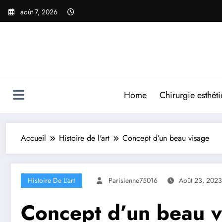
Aller
août 7, 2026
au
contenu
Home
Chirurgie esthét
Accueil
Histoire de l'art
Concept d’un beau visage
Histoire De L'art
Parisienne75016
Août 23, 2023
Concept d’un beau v