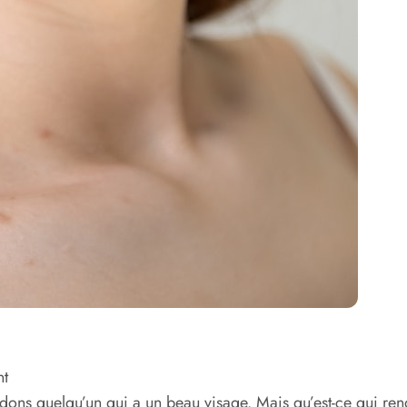
nt
ns quelqu’un qui a un beau visage. Mais qu’est-ce qui rend 