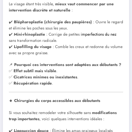
Le visage étant très visible,
mieux vaut commencer par une
intervention discrète et naturelle
:
✔️
Blépharoplastie (chirurgie des paupières)
: Ouvre le regard
et élimine les poches sous les yeux.
✔️
Mini-rhinoplastie
: Corrige de petites
imperfections du nez
sans transformation radicale.
✔️
Lipofilling du visage
: Comble les creux et redonne du volume
avec sa propre graisse.
📌
Pourquoi ces interventions sont adaptées aux débutants ?
✅
Effet subtil mais visible
.
✅
Cicatrices minimes ou inexistantes
.
✅
Récupération rapide
.
🔹 Chirurgies du corps accessibles aux débutants
Si vous souhaitez remodeler votre silhouette sans
modifications
trop importantes
, voici quelques interventions idéales :
✔️
Liposuccion douce
: Élimine les amas graisseux localisés