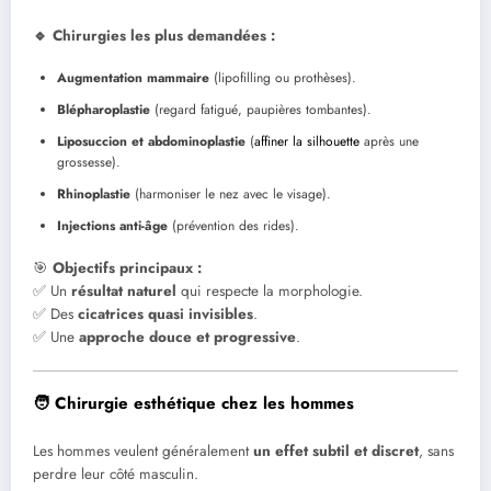
🔹 Chirurgies les plus demandées :
Augmentation mammaire
(lipofilling ou prothèses).
Blépharoplastie
(regard fatigué, paupières tombantes).
Liposuccion et abdominoplastie
(
affiner la silhouette
après une
grossesse).
Rhinoplastie
(harmoniser le nez avec le visage).
Injections anti-âge
(prévention des rides).
🎯
Objectifs principaux :
✅ Un
résultat naturel
qui respecte la morphologie.
✅ Des
cicatrices quasi invisibles
.
✅ Une
approche douce et progressive
.
🧑 Chirurgie esthétique chez les hommes
Les hommes veulent généralement
un effet subtil et discret
, sans
perdre leur côté masculin.