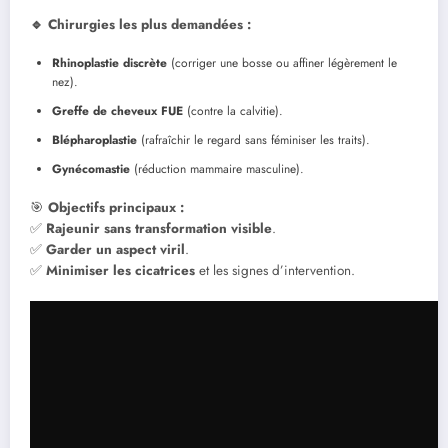
🔹 Chirurgies les plus demandées :
Rhinoplastie discrète
(corriger une bosse ou affiner légèrement le
nez).
Greffe de cheveux FUE
(contre la calvitie).
Blépharoplastie
(rafraîchir le regard sans féminiser les traits).
Gynécomastie
(réduction mammaire masculine).
🎯
Objectifs principaux :
✅
Rajeunir sans transformation visible
.
✅
Garder un aspect viril
.
✅
Minimiser les cicatrices
et les signes d’intervention.