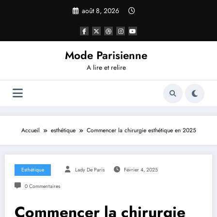
Aller
août 8, 2026
au
contenu
Mode Parisienne
A lire et relire
Accueil
esthétique
Commencer la chirurgie esthétique en 2025
Esthétique
Lady De Paris
Février 4, 2025
0 Commentaires
Commencer la chirurgie