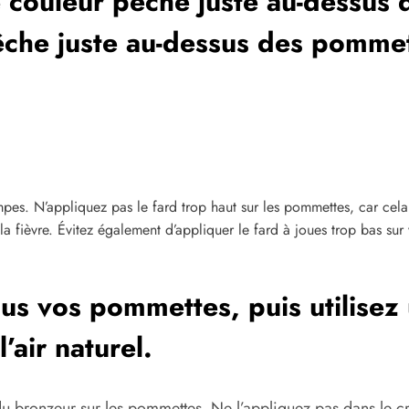
e couleur pêche juste au-dessus
êche juste au-dessus des pommet
mpes. N’appliquez pas le fard trop haut sur les pommettes, car cela
 fièvre. Évitez également d’appliquer le fard à joues trop bas sur v
us vos pommettes, puis utilisez
l’air naturel.
bronzeur sur les pommettes. Ne l’appliquez pas dans le creu