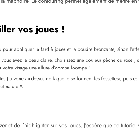
 la mâchoire. Le contouring permet également de mettre en v
ler vos joues !
au pour appliquer le fard à joues et la poudre bronzante, sinon l’ef
Si vous avez la peau claire, choisissez une couleur pêche ou rose ; 
à votre visage une allure d’oompa loompa !
(la zone au-dessus de laquelle se forment les fossettes), puis es
et naturel*.
zer et de l’highlighter sur vos joues. J’espère que ce tutoriel