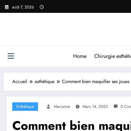
Aller
août 7, 2026
au
contenu
Home
Chirurgie esthét
Accueil
esthétique
Comment bien maquiller ses joues
Esthétique
Marianne
Mars 14, 2023
0 Com
Comment bien maquil