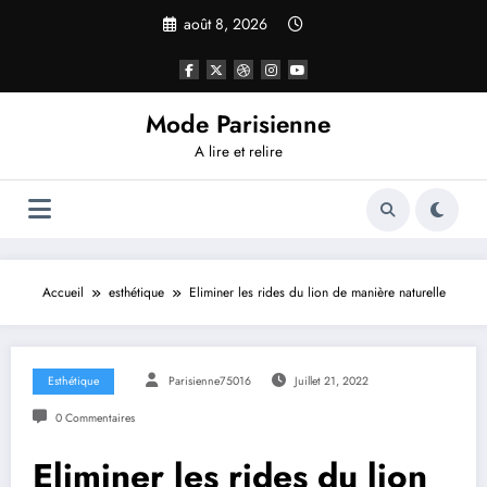
Aller
août 8, 2026
au
contenu
Mode Parisienne
A lire et relire
Accueil
esthétique
Eliminer les rides du lion de manière naturelle
Esthétique
Parisienne75016
Juillet 21, 2022
0 Commentaires
Eliminer les rides du lion