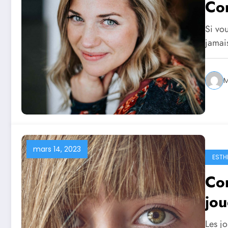
Co
Si vo
jamai
M
mars 14, 2023
ESTH
Comment 
jou
Les jo