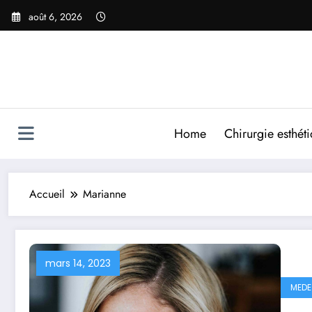
Aller
août 6, 2026
au
contenu
Home
Chirurgie esthét
Accueil
Marianne
mars 14, 2023
MEDE