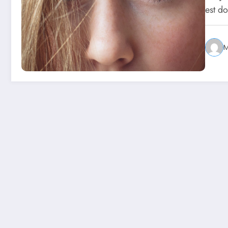
est d
M