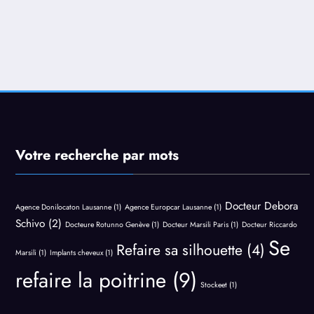
Votre recherche par mots
Docteur Debora
Agence Donilocaton Lausanne
(1)
Agence Europcar Lausanne
(1)
Schivo
(2)
Docteure Rotunno Genève
(1)
Docteur Marsili Paris
(1)
Docteur Riccardo
Se
Refaire sa silhouette
(4)
Marsili
(1)
Implants cheveux
(1)
refaire la poitrine
(9)
Stockeet
(1)