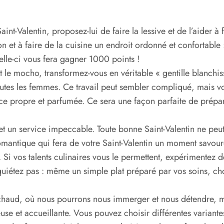
t-Valentin, proposez-lui de faire la lessive et de l’aider à fa
n et à faire de la cuisine un endroit ordonné et confortable 
celle-ci vous fera gagner 1000 points !
 le mocho, transformez-vous en véritable « gentille blanchisse
utes les femmes. Ce travail peut sembler compliqué, mais vo
èce propre et parfumée. Ce sera une façon parfaite de prépar
et un service impeccable. Toute bonne Saint-Valentin ne peu
mantique qui fera de votre Saint-Valentin un moment savoure
Si vos talents culinaires vous le permettent, expérimentez d
quiétez pas : même un simple plat préparé par vos soins, choi
 chaud, où nous pourrons nous immerger et nous détendre, m
e et accueillante. Vous pouvez choisir différentes variantes