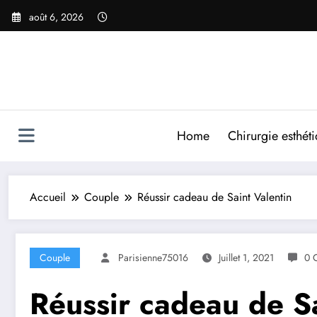
Aller
août 6, 2026
au
contenu
Home
Chirurgie esthét
Accueil
Couple
Réussir cadeau de Saint Valentin
Couple
Parisienne75016
Juillet 1, 2021
0 
Réussir cadeau de Sa