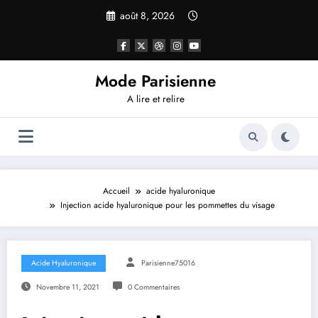
Aller
août 8, 2026
au
contenu
Mode Parisienne
A lire et relire
Accueil
acide hyaluronique
Injection acide hyaluronique pour les pommettes du visage
Acide Hyaluronique
Parisienne75016
Novembre 11, 2021
0 Commentaires