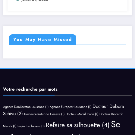
You May Have Missed
Votre recherche par mots
Docteur Debora
Agence Donilocaton Lausanne
(1)
Agence Europcar Lausanne
(1)
Schivo
(2)
Docteure Rotunno Genève
(1)
Docteur Marsili Paris
(1)
Docteur Riccardo
Se
Refaire sa silhouette
(4)
Marsili
(1)
Implants cheveux
(1)