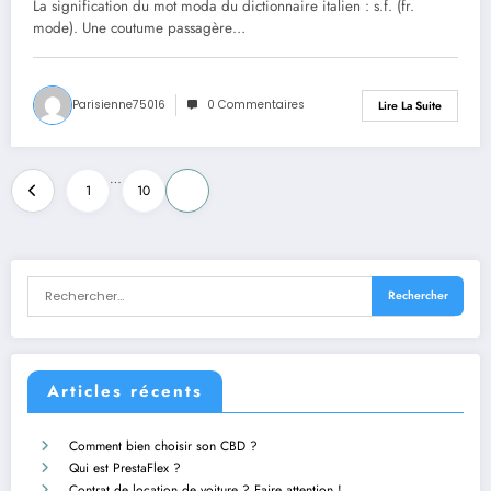
La signification du mot moda du dictionnaire italien : s.f. (fr.
mode). Une coutume passagère…
Parisienne75016
0 Commentaires
Lire La Suite
Pagination
…
1
10
11
des
publications
Articles récents
Comment bien choisir son CBD ?
Qui est PrestaFlex ?
Contrat de location de voiture ? Faire attention !